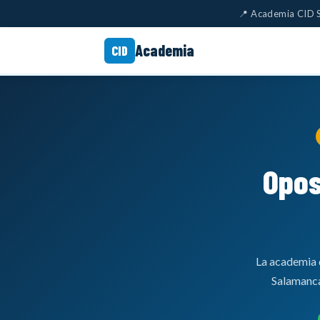
📍 Academia CID S
Academia
CID
Opos
La academia 
Salamanca 