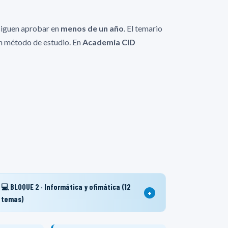
iguen aprobar en
menos de un año
. El temario
uen método de estudio. En
Academia CID
💻 BLOQUE 2 · Informática y ofimática (12
+
temas)
Atención al público: acogida e información al