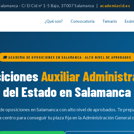
alamanca · C/ El Cid nº 1-5 Bajo, 37007 Salamanca |
academiacid.es
¿Qué son?
Convocatoria
Temario
Exám
🎓 ACADEMIA DE OPOSICIONES EN SALAMANCA · ALTO NIVEL DE APROBADOS
iciones
Auxiliar Administr
del Estado en Salamanca
de oposiciones en Salamanca con alto nivel de aprobados. Te pre
centro para conseguir tu plaza fija en la Administración General 