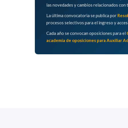
las novedades y cambios relacionados con t
La última convocatoria se publica por
Resol
procesos selectivos para el ingreso y acce
Cada año se convocan oposiciones para el
academia de oposiciones para Auxiliar Ad