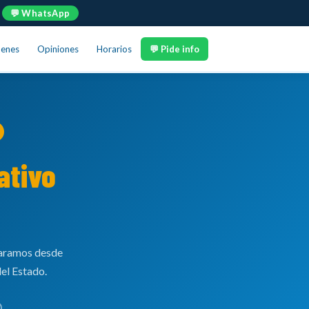
💬 WhatsApp
enes
Opiniones
Horarios
💬 Pide info
ativo
paramos desde
del Estado.