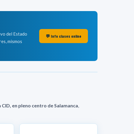
ivo del Estado
💬 Info clases online
ores, mismos
 CID, en pleno centro de Salamanca
,