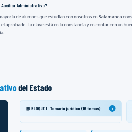
 Auxiliar Administrativo?
 mayoría de alumnos que estudian con nosotros en
Salamanca
cons
o el aprobado. La clave está en la constancia y en contar con un b
ía.
rativo
del Estado
+
📘 BLOQUE 1 · Temario jurídico (16 temas)
1. La Constitución Española de 1978. Principios
constitucionales, valores superiores, derechos y