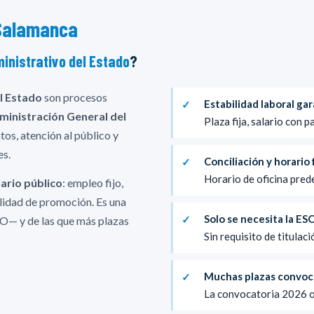
Salamanca
ministrativo del Estado
?
l Estado
son procesos
Estabilidad laboral ga
ministración General del
Plaza fija, salario con 
tos, atención al público y
es.
Conciliación y horario f
Horario de oficina predec
ario público
: empleo fijo,
ilidad de promoción. Es una
Solo se necesita la ES
SO— y de las que más plazas
Sin requisito de titulac
Muchas plazas convoc
La convocatoria 2026 