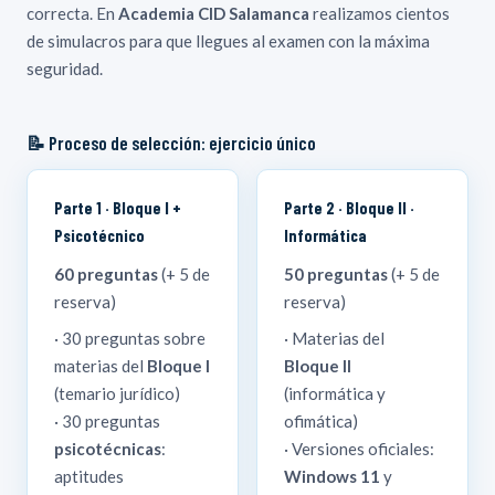
correcta. En
Academia CID Salamanca
realizamos cientos
9. La organización territorial del Estado: Comunidades
Procesadores de texto: Word 2019. Principales
de simulacros para que llegues al examen con la máxima
Autónomas. La Administración local: provincia, municipio
funciones y utilidades.
seguridad.
e isla.
Hojas de cálculo: Excel 2019. Fórmulas, funciones y
10. La organización de la Unión Europea: Consejo
gráficos.
Europeo, Parlamento, Comisión y Tribunal de Justicia.
📝 Proceso de selección: ejercicio único
Bases de datos: Access 2019. Tablas, consultas,
11. Leyes del Procedimiento Administrativo Común y del
formularios e informes.
Régimen Jurídico del Sector Público.
Correo electrónico: Outlook 2019. Enviar, recibir y
Parte 1 · Bloque I +
Parte 2 · Bloque II ·
12. La protección de datos personales: principios,
organizar mensajes.
Psicotécnico
Informática
derechos y obligaciones.
La Red Internet: origen, evolución y servicios.
60 preguntas
(+ 5 de
50 preguntas
(+ 5 de
13. El personal funcionario al servicio de las
Navegadores web.
reserva)
reserva)
Administraciones públicas: concepto y clases.
· 30 preguntas sobre
· Materias del
14. Derechos y deberes de los funcionarios. Carrera
administrativa. Régimen disciplinario.
materias del
Bloque I
Bloque II
(temario jurídico)
(informática y
15. El presupuesto del Estado: contenido, elaboración y
· 30 preguntas
ofimática)
estructura.
psicotécnicas
:
· Versiones oficiales:
16. Políticas de igualdad y violencia de género.
aptitudes
Windows 11
y
Discapacidad y dependencia.