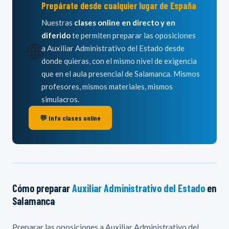
Prepárate desde cualquier lugar de España
Nuestras
clases online en directo y en
diferido
te permiten preparar las oposiciones
🌐
a Auxiliar Administrativo del Estado desde
donde quieras, con el mismo nivel de exigencia
que en el aula presencial de Salamanca. Mismos
profesores, mismos materiales, mismos
simulacros.
💬 Info clases online
Cómo preparar
Auxiliar Administrativo del Estado
en
Salamanca
Preparar las oposiciones a Auxiliar Administrativo del