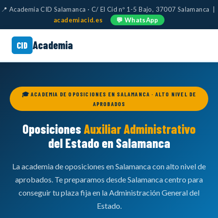
📍 Academia CID Salamanca · C/ El Cid nº 1-5 Bajo, 37007 Salamanca |
academiacid.es
💬 WhatsApp
Academia
CID
🎓 ACADEMIA DE OPOSICIONES EN SALAMANCA · ALTO NIVEL DE
APROBADOS
Oposiciones
Auxiliar Administrativo
del Estado en Salamanca
La academia de oposiciones en Salamanca con alto nivel de
aprobados. Te preparamos desde Salamanca centro para
conseguir tu plaza fija en la Administración General del
Estado.