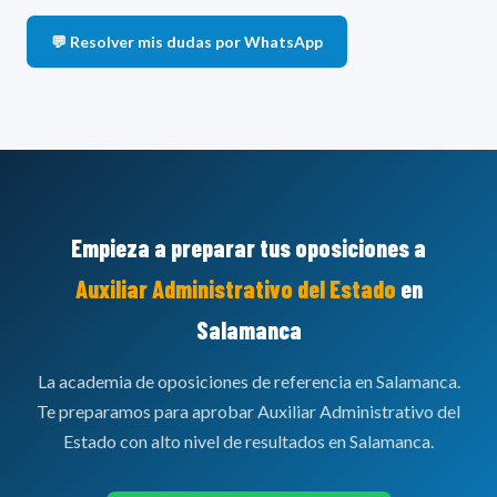
💬 Sí, es una de las oposiciones con
más plazas convocadas
en España
. El número ha crecido de forma sostenida en los
💬 Resolver mis dudas por WhatsApp
últimos años:
1.150
2.450
1.700
Conv. 2021-2022
Conv. 2023-2024
Conv. 2025-2026
La tendencia es positiva y se prevé que se mantenga o aumente en
próximas convocatorias debido a las jubilaciones en la AGE.
Empieza a preparar tus oposiciones a
Auxiliar Administrativo del Estado
en
Salamanca
La academia de oposiciones de referencia en Salamanca.
Te preparamos para aprobar Auxiliar Administrativo del
Estado con alto nivel de resultados en Salamanca.