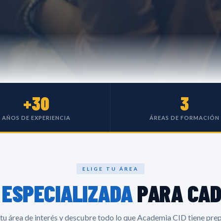
+30
3
AÑOS DE EXPERIENCIA
ÁREAS DE FORMACIÓN
ELIGE TU ÁREA
N
ESPECIALIZADA
PARA CAD
 tu área de interés y descubre todo lo que Academia CID tiene pre