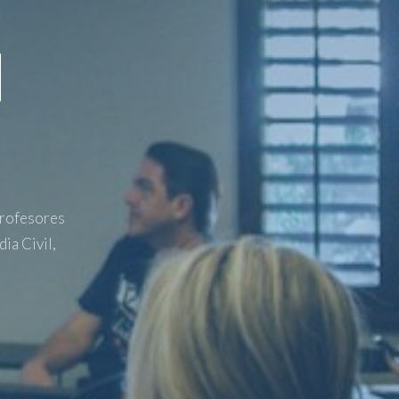
N
profesores
ia Civil,