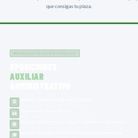
que consigas tu plaza.
02
ADMINISTRACIÓN PÚBLICA
OPOSICIONES
AUXILIAR
ADMINISTRATIVO
Auxiliar Administrativo del Estado
🏛️
Administración General del Estado (AGE)
Oposiciones Junta de CyL
🏰
Auxiliar Administrativo Junta de Castilla y León
Auxiliar Administrativo Ayuntamiento de Salamanca
🏢
Convocatorias Ayuntamiento y Diputación
Auxiliar Administrativo Universidad de Salamanca
🎓