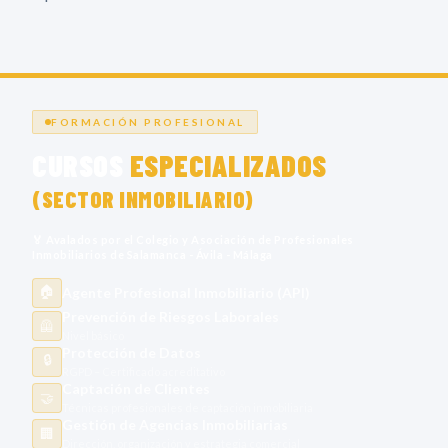
03
FORMACIÓN PROFESIONAL
CURSOS
ESPECIALIZADOS
(SECTOR INMOBILIARIO)
🏅 Avalados por el Colegio y Asociación de Profesionales
Inmobiliarios de Salamanca - Ávila - Málaga
🏠
Agente Profesional Inmobiliario (API)
Prevención de Riesgos Laborales
🦺
Nivel básico
Protección de Datos
🔒
RGPD – Certificado acreditativo
Captación de Clientes
🤝
Técnicas profesionales de captación inmobiliaria
Gestión de Agencias Inmobiliarias
🏢
Dirección, organización y estrategia comercial