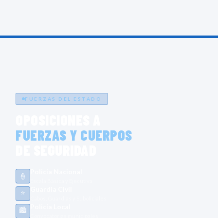
01
FUERZAS DEL ESTADO
OPOSICIONES A
FUERZAS Y CUERPOS
DE SEGURIDAD
Policía Nacional
👮
Escala Básica y Ejecutiva
Guardia Civil
⭐
Cabos, Guardias y Suboficiales
Policía Local
🏙️
Convocatorias municipales