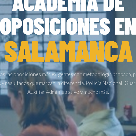
ACADEMIA DE
OPOSICIONES E
SALAMANCA
s las oposiciones más exigentes con metodología probada, 
 y resultados que marcan la diferencia. Policía Nacional, Guard
Auxiliar Administrativo y mucho más.