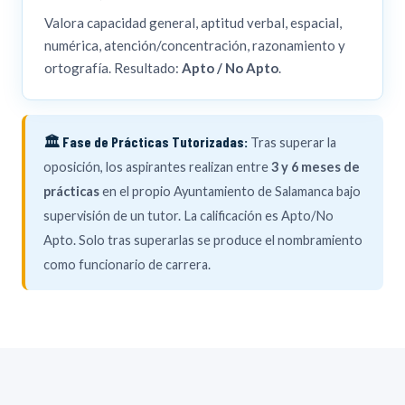
22. Los presupuestos locales: concepto, principio y
estructura.
Valora capacidad general, aptitud verbal, espacial,
numérica, atención/concentración, razonamiento y
23. Atención al público: acogida e información a la
ciudadanía. Atención de personas con discapacidad.
ortografía. Resultado:
Apto / No Apto
.
24. Los servicios de información administrativa.
Transparencia y acceso a la información. Reclamaciones.
🏛️ Fase de Prácticas Tutorizadas:
25. La Protección de Datos. Principios, derechos y
Tras superar la
obligaciones.
oposición, los aspirantes realizan entre
3 y 6 meses de
26. Concepto de documento, registro y archivo.
prácticas
en el propio Ayuntamiento de Salamanca bajo
Funciones del registro y del archivo.
supervisión de un tutor. La calificación es Apto/No
27. Funcionamiento electrónico del sector público.
Apto. Solo tras superarlas se produce el nombramiento
Administración electrónica y servicios al ciudadano.
como funcionario de carrera.
28. Relaciones interadministrativas. Especial referencia a
las relaciones electrónicas entre Administraciones
(ORVE).
29. El esquema de interoperabilidad.
30. Nociones básicas de calidad: modelos. Planificación
estratégica: Misión, Visión y Valores.