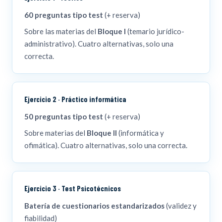
municipal. La población y el empadronamiento.
60 preguntas tipo test
(+ reserva)
13. Organización municipal: competencias.
Sobre las materias del
Bloque I
(temario jurídico-
14. Ordenanzas y reglamentos de las entidades locales.
administrativo). Cuatro alternativas, solo una
Los bandos.
correcta.
15. La función pública local y su organización.
16. Derechos y deberes de los funcionarios públicos
locales. Incompatibilidades y régimen disciplinario.
Ejercicio 2 · Práctico informática
17. Los bienes de las entidades locales.
50 preguntas tipo test
(+ reserva)
18. Los contratos administrativos en la esfera local.
Clases.
Sobre materias del
Bloque II
(informática y
19. El procedimiento administrativo local. El registro de
ofimática). Cuatro alternativas, solo una correcta.
entrada y salida de documentos.
20. Funcionamiento de los órganos colegiados locales.
Convocatoria y orden del día. Actas.
Ejercicio 3 · Test Psicotécnicos
21. Haciendas locales, clasificación de los ingresos.
Batería de cuestionarios estandarizados
(validez y
Ordenanzas fiscales.
fiabilidad)