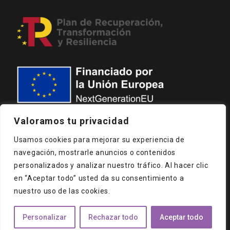
Valoramos tu privacidad
Usamos cookies para mejorar su experiencia de
navegación, mostrarle anuncios o contenidos
AVISO LEGAL
POLÍTICA DE PRIVACIDAD
personalizados y analizar nuestro tráfico. Al hacer clic
en “Aceptar todo” usted da su consentimiento a
POLÍTICA DE COOKIES
MAPA DEL SITIO
nuestro uso de las cookies.
© 2022 – ACADEMIACID
Contactar
Personalizar
Rechazar todo
Aceptar todo