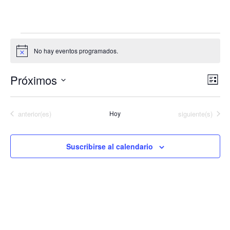
No hay eventos programados.
Aviso
NAV
NAV
Próximos
Lista
DE
Selecciona
DE
VIS
la
Eventos
Eventos
anterior(es)
Hoy
siguiente(s)
VIS
fecha.
DE
EVE
Suscribirse al calendario