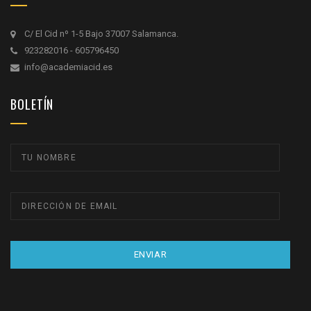
C/ El Cid nº 1-5 Bajo 37007 Salamanca.
923282016 - 605796450
info@academiacid.es
BOLETÍN
ENVIAR