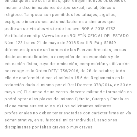
en cualquiera de sus formas, que reflejen motivos obscenos o
inciten a discriminaciones de tipo sexual, racial, étnico o
religioso. Tampoco son permitidos los tatuajes, argollas,
espigas e inserciones, automutilaciones o similares que
pudieran ser visibles vistiendo los cve: BOE-A-2018-6732
Verificable en http://www.boe.es BOLETÍN OFICIAL DEL ESTADO
Núm. 123 Lunes 21 de mayo de 2018 Sec. II.B. Pág. 52849
diferentes tipos de uniformes de las Fuerzas Armadas, en sus
distintas modalidades, a excepción de los especiales y de
educación física, cuya denominación, composición y utilización
se recoge en la Orden DEF/1756/2016, de 28 de octubre, todo
ello de conformidad con el artículo 15.5 del Reglamento en la
redacción dada al mismo por el Real Decreto 378/2014, de 30 de
mayo. m) El alumno de un centro docente militar de formación no
podrá optar a las plazas del mismo Ejército, Cuerpo y Escala en
el que cursa sus estudios. n) Los solicitantes militares
profesionales no deben tener anotadas con carácter firme en vía
administrativa, en su historial militar individual, sanciones
disciplinarias por faltas graves o muy graves.