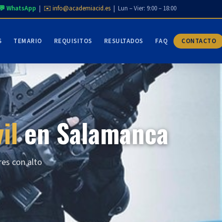
💬 WhatsApp
|
✉️ info@academiacid.es
| Lun – Vier: 9:00 – 18:00
S
TEMARIO
REQUISITOS
RESULTADOS
FAQ
CONTACTO
il
en Salamanca
res con alto