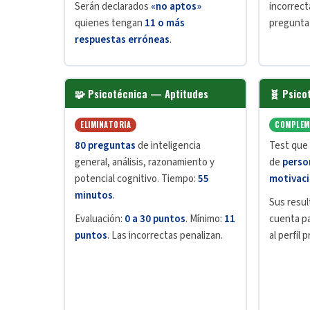
Serán declarados
«no aptos»
incorrect
quienes tengan
11 o más
pregunta
respuestas erróneas
.
🧩 Psicotécnica — Aptitudes
🧬 Psico
ELIMINATORIA
COMPLEM
80 preguntas
de inteligencia
Test que 
general, análisis, razonamiento y
de
perso
potencial cognitivo. Tiempo:
55
motivaci
minutos
.
Sus resu
Evaluación:
0 a 30 puntos
. Mínimo:
11
cuenta pa
puntos
. Las incorrectas penalizan.
al perfil 