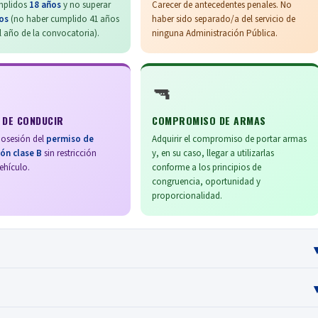
mplidos
18 años
y no superar
Carecer de antecedentes penales. No
os
(no haber cumplido 41 años
haber sido separado/a del servicio de
l año de la convocatoria).
ninguna Administración Pública.
🔫
 DE CONDUCIR
COMPROMISO DE ARMAS
posesión del
permiso de
Adquirir el compromiso de portar armas
ón clase B
sin restricción
y, en su caso, llegar a utilizarlas
ehículo.
conforme a los principios de
congruencia, oportunidad y
proporcionalidad.
s requisitos educativos para acceder a ciclos formativos de Formación
es contrarias a los valores constitucionales, autoridades o virtudes
ación Secundaria Obligatoria (ESO)
o de un nivel académico superior.