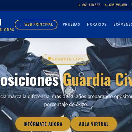
📱 661 138 537
|
📞 605 796 450
|
D
← WEB PRINCIPAL
PRUEBAS
HORARIOS
EXÁMENE
ciones
🛡️
GUARDIA CIVIL
osiciones
Guardia Civ
cia marca la diferencia: más de 30 años preparando oposito
porcentaje de éxito.
INFÓRMATE AHORA
AULA VIRTUAL