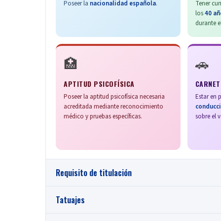
Poseer la
nacionalidad española
.
Tener cu
los
40 añ
durante e
🏥
🚗
APTITUD PSICOFÍSICA
CARNET
Poseer la aptitud psicofísica necesaria
Estar en 
acreditada mediante reconocimiento
conducci
médico y pruebas específicas.
sobre el v
Requisito de titulación
Los aspirantes deberán cumplir alguno de los siguiente
Tatuajes
Profesional de Grado Medio:
Carecer de tatuajes que contengan expresiones o imágen
Estar en posesión del
título de Graduado en Educ