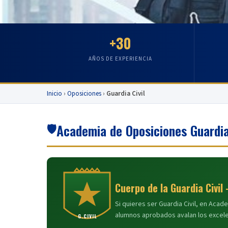
+30
AÑOS DE EXPERIENCIA
Inicio
›
Oposiciones
›
Guardia Civil
🛡️
Academia de Oposiciones Guardia
Cuerpo de la Guardia Civi
Si quieres ser Guardia Civil, en Aca
alumnos aprobados avalan los excel
G.CIVIL