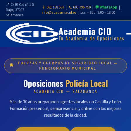
📍 C/ El Cid nº 1-5
📱 661 138 537
|
📞 605 796 450
|
💬 WhatsApp
|
Bajo, 37007
info@academiacid.es
| Lun – Sáb: 9:00 – 18:00
Salamanca
Academia CID
Tu Academia de Oposiciones
FUERZAS Y CUERPOS DE SEGURIDAD LOCAL —
🚔
FUNCIONARIO MUNICIPAL
Oposiciones
Policía Local
ACADEMIA CID — SALAMANCA
Más de 30 años preparando agentes locales en Castilla y León.
Formación presencial, semipresencial y online con los mejores
resultados de la ciudad.