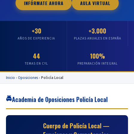
INFÓRMATE AHORA
AULA VIRTUAL
+30
+3.000
AÑOS DE EXPERIENCIA
PLAZAS ANUALES EN ESPAÑA
44
100%
TEMAS EN CYL
PREPARACIÓN INTEGRAL
Inicio
›
Oposiciones
›
Policía Local
🚔
Academia de Oposiciones Policía Local
Cuerpo de Policía Local —