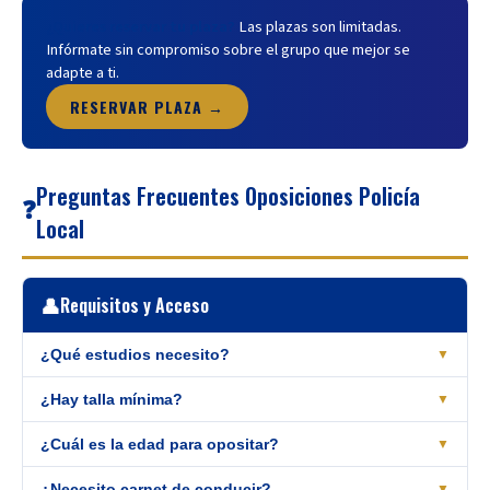
¿Quieres reservar tu plaza?
Las plazas son limitadas.
Infórmate sin compromiso sobre el grupo que mejor se
adapte a ti.
RESERVAR PLAZA →
Preguntas Frecuentes Oposiciones Policía
❓
Local
👤
Requisitos y Acceso
¿Qué estudios necesito?
▼
El título de
¿Hay talla mínima?
Bachiller o Técnico de FP Grado Medio
(o
▼
equivalente). No se requiere titulación universitaria. Los títulos
Sí. En Castilla y León la talla mínima es
¿Cuál es la edad para opositar?
1,65 m para hombres
y
▼
extranjeros deben estar homologados.
1,58 m para mujeres
. También se evalúa el IMC (entre 18,5 y
¿Necesito carnet de conducir?
▼