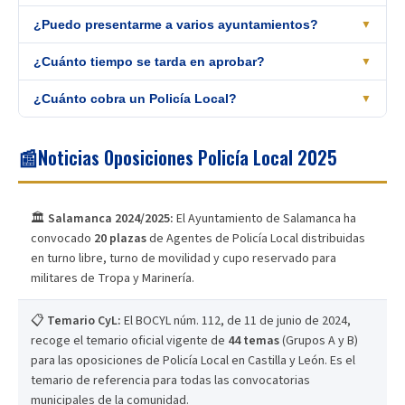
Grupo A (materias jurídicas generales) y 23 del Grupo B
Los ayuntamientos publican sus convocatorias de forma
¿Puedo presentarme a varios ayuntamientos?
▼
(seguridad, tráfico y policía local). Los ayuntamientos pueden
independiente a lo largo del año, lo que genera
oportunidades
añadir temas específicos del municipio (Grupo C).
Sí. Al ser el temario común en toda Castilla y León, con una sola
¿Cuánto tiempo se tarda en aprobar?
▼
prácticamente continuas
en toda Castilla y León. En España se
preparación puedes presentarte a
varias convocatorias
ofertan más de 3.000 plazas anuales de Policía Local entre todos
La Policía Local se considera una oposición de
¿Cuánto cobra un Policía Local?
dificultad media
.
▼
simultáneas
de diferentes ayuntamientos. Solo deberás
los municipios.
Con dedicación exclusiva y buena preparación, muchos
actualizar los temas específicos del municipio (Grupo C) de cada
El salario de un Policía Local oscila entre
1.700 y 2.800 €/mes
aspirantes consiguen plaza en
1 o 2 años
. La clave está en
convocatoria concreta.
📰
Noticias Oposiciones Policía Local 2025
dependiendo del municipio, la comunidad autónoma y la
dominar bien el temario, mantener la forma física y preparar
antigüedad. Incluye 14 pagas anuales. Con el paso del tiempo y
correctamente los psicotécnicos.
las complementarias (guardias, festivos), la retribución puede ser
considerablemente mayor.
🏛️
Salamanca 2024/2025:
El Ayuntamiento de Salamanca ha
convocado
20 plazas
de Agentes de Policía Local distribuidas
en turno libre, turno de movilidad y cupo reservado para
militares de Tropa y Marinería.
📋
Temario CyL:
El BOCYL núm. 112, de 11 de junio de 2024,
recoge el temario oficial vigente de
44 temas
(Grupos A y B)
para las oposiciones de Policía Local en Castilla y León. Es el
temario de referencia para todas las convocatorias
municipales de la comunidad.