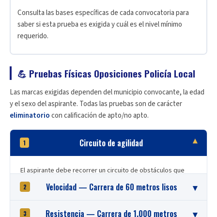
Consulta las bases específicas de cada convocatoria para
saber si esta prueba es exigida y cuál es el nivel mínimo
requerido.
💪 Pruebas Físicas Oposiciones Policía Local
Las marcas exigidas dependen del municipio convocante, la edad
y el sexo del aspirante. Todas las pruebas son de carácter
eliminatorio
con calificación de apto/no apto.
▾
Circuito de agilidad
1
El aspirante debe recorrer un circuito de obstáculos que
combina
velocidad, coordinación y agilidad
. Se evalúan la
▾
Velocidad — Carrera de 60 metros lisos
2
capacidad de reacción, el equilibrio en movimiento y la
destreza motriz. La salida es de pie y el tiempo se mide
Carrera de
60 metros lisos
. El aspirante se coloca en la pista
▾
Resistencia — Carrera de 1.000 metros
3
desde la señal hasta la llegada. Se califica como apto/no