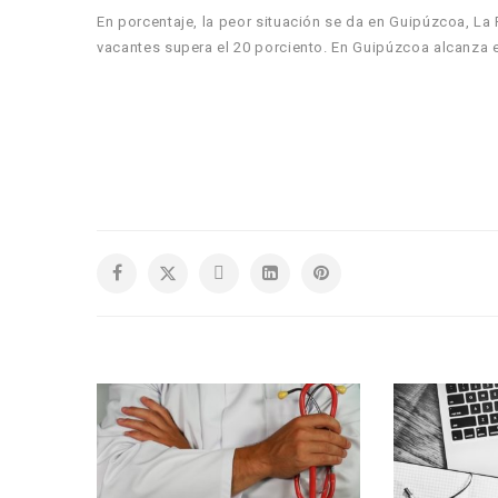
En porcentaje, la peor situación se da en Guipúzcoa, La R
vacantes supera el 20 porciento. En Guipúzcoa alcanza e
 DE
E IDIOMA
MIN