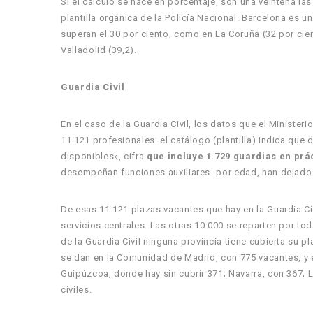
Si el cálculo se hace en porcentaje, son una veintena las
plantilla orgánica de la Policía Nacional. Barcelona es 
superan el 30 por ciento, como en La Coruña (32 por ciento
Valladolid (39,2).
Guardia Civil
En el caso de la Guardia Civil, los datos que el Ministeri
11.121 profesionales: el catálogo (plantilla) indica que 
disponibles», cifra
que incluye 1.729 guardias en prá
desempeñan funciones auxiliares -por edad, han dejado 
De esas 11.121 plazas vacantes que hay en la Guardia Civi
servicios centrales. Las otras 10.000 se reparten por tod
de la Guardia Civil ninguna provincia tiene cubierta su pl
se dan en la Comunidad de Madrid, con 775 vacantes, y en
Guipúzcoa, donde hay sin cubrir 371; Navarra, con 367; 
civiles.