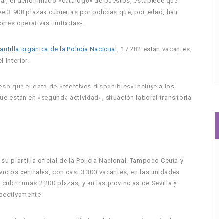
cional, el denominado «catálogo» de puestos, establece que
ye 3.908 plazas cubiertas por policías que, por edad, han
ones operativas limitadas-.
antilla orgánica de la Policía Nacional
, 17.282 están vacantes,
 Interior.
 y eso que el dato de «efectivos disponibles» incluye a los
ue están en «segunda actividad», situación laboral transitoria
su plantilla oficial de la Policía Nacional. Tampoco Ceuta y
ervicios centrales, con casi 3.300 vacantes; en las unidades
ubrir unas 2.200 plazas; y en las provincias de Sevilla y
spectivamente.