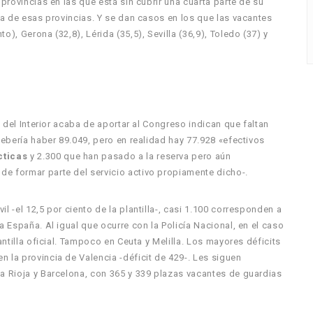
 provincias en las que está sin cubrir una cuarta parte de su
una de esas provincias. Y se dan casos en los que las vacantes
), Gerona (32,8), Lérida (35,5), Sevilla (36,9), Toledo (37) y
o del Interior acaba de aportar al Congreso indican que faltan
debería haber 89.049, pero en realidad hay 77.928 «efectivos
cticas
y 2.300 que han pasado a la reserva pero aún
de formar parte del servicio activo propiamente dicho-.
l -el 12,5 por ciento de la plantilla-, casi 1.100 corresponden a
a España. Al igual que ocurre con la Policía Nacional, en el caso
antilla oficial. Tampoco en Ceuta y Melilla. Los mayores déficits
 la provincia de Valencia -déficit de 429-. Les siguen
La Rioja y Barcelona, con 365 y 339 plazas vacantes de guardias