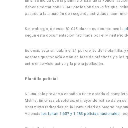
En él se indica que la plantilla oficial de la Policía Na
debería contar con 82.045 profesionales -cifra que inclu
pasado a la situación de «segunda actividad», con funci
Sin embargo, de esas 82.045 plazas que componen la
pl
según esta documentación facilitada por el Ministerio del
Es decir, está sin cubrir el 21 por ciento de la plantilla,
agentes que todavía están en fase de prácticas y a los q
entre el servicio activo y la plena jubilación.
Plantilla policial
Ni una sola provincia española tiene dotada al completo 
Melilla. En cifras absolutas, el mayor déficit se da en s
operativas radicadas en la Comunidad de Madrid hay sin c
Valencia
les faltan 1.657 y 1.183 policías nacionales
, re