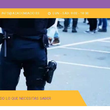
INFO@ACADEMIACID.ES
LUN - SÁB: 9:00 - 18:00
TODO LO QUE NECESITAS SABER