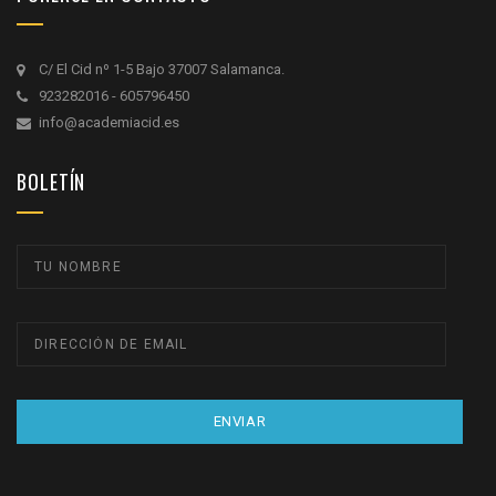
C/ El Cid nº 1-5 Bajo 37007 Salamanca.
923282016 - 605796450
info@academiacid.es
BOLETÍN
ENVIAR