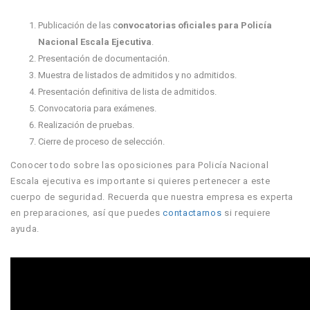
Publicación de las c
onvocatorias oficiales para Policía
Nacional Escala Ejecutiva
.
Presentación de documentación.
Muestra de listados de admitidos y no admitidos.
Presentación definitiva de lista de admitidos.
Convocatoria para exámenes.
Realización de pruebas.
Cierre de proceso de selección.
Conocer todo sobre las oposiciones para Policía Nacional
Escala ejecutiva es importante si quieres pertenecer a este
cuerpo de seguridad. Recuerda que nuestra empresa es experta
en preparaciones, así que puedes
contactarnos
si requiere
ayuda.