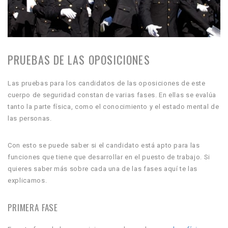
PRUEBAS DE LAS OPOSICIONES
Las pruebas para los candidatos de las oposiciones de este
cuerpo de seguridad constan de varias fases. En ellas se evalúa
tanto la parte física, como el conocimiento y el estado mental de
las personas.
Con esto se puede saber si el candidato está apto para las
funciones que tiene que desarrollar en el puesto de trabajo. Si
quieres saber más sobre cada una de las fases aquí te las
explicamos.
PRIMERA FASE