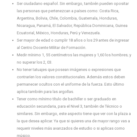
Ser ciudadano español. Sin embargo, también pueden opositar
las personas que pertenezcan a países como: Costa Rica,
Argentina, Bolivia, Chile, Colombia, Guatemala, Honduras,
Nicaragua, Panamá, El Salvador, República Dominicana, Guinea
Ecuatorial, México, Honduras, Perú y Venezuela.
Ser mayor de edad o cumplir 18 años o los 29 antes de ingresar
al Centro Docente Militar de Formación.
Medir mínimo 1, 55 centímetros las mujeres y 1,60 los hombres; y
no superar los 2, 03.
No tener tatuajes que posean imágenes o expresiones que
contraríen los valores constitucionales. Además estos deben
permanecer ocultos con el uniforme de la fuerza. Esto último
aplica también para las argollas.
Tener como mínimo título de bachiller o ser graduado en
educación secundaria, para el Nivel 3, también de Técnico o
similares. Sin embargo, este aspecto tiene que ver con la plaza a
la que desea aplicar. Ya que si quieres una de mayor rango vas a
requerir niveles más avanzados de estudio o si aplicas como
músico.